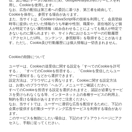
信、及び統計データの取得のため、GoogleAnalytics等のサービスを利
用し、Cookieを使用します。
なお、広告の配信は第三者への委託に基づき、第三者を経由して、
Cookieを保存し、参照する場合があります。
また、当サイトは、CookieやJavaScript等の技術を利用して、会員登録
時等に提供いただいた情報のうち年齢や性別、職業や、居住地区など個
人が特定できない属性情報（組み合わせることによっても個人が特定で
きないものに限られます）や、サイト内におけるユーザーの行動履歴
（アクセスしたURL、コンテンツ、参照順等）を取得することがありま
す。ただし、Cookie及び行動履歴には個人情報は一切含まれません。
Cookieの削除について
ユーザーは、Cookieの送受信に関する設定を「すべてのCookieを許可
する」、「すべてのCookieを拒否する」、「Cookieを受信したらユー
ザーに通知する」などから選択できます。
設定方法は、ブラウザにより異なります。 Cookieに関する設定方法
は、お使いのブラウザの「ヘルプ」メニューでご確認ください。
すべてのCookieを拒否する設定を選択されますと、認証が必要なサービ
スを受けられなくなる等、インターネット上の各種サービスの利用上、
制約を受ける場合がありますのでご注意ください。
なお、当サイトでは、ユーザーに適切な広告を配信するために、下記の
企業が提供する行動ターゲティング広告サービスを利用する場合があり
ます。
このサービスを無効にしたい場合は、下記のオプトアウトページにアク
セスし、手順に従ってください。