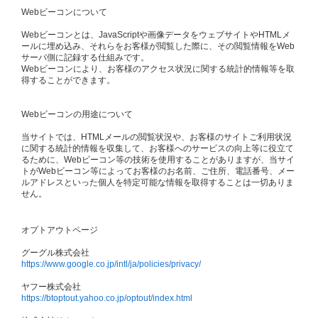
Webビーコンについて
Webビーコンとは、JavaScriptや画像データをウェブサイトやHTMLメ
ールに埋め込み、それらをお客様が閲覧した際に、その閲覧情報をWeb
サーバ側に記録する仕組みです。
Webビーコンにより、お客様のアクセス状況に関する統計的情報等を取
得することができます。
Webビーコンの用途について
当サイトでは、HTMLメールの閲覧状況や、お客様のサイトご利用状況
に関する統計的情報を収集して、お客様へのサービスの向上等に役立て
るために、Webビーコン等の技術を使用することがありますが、当サイ
トがWebビーコン等によってお客様のお名前、ご住所、電話番号、メー
ルアドレスといった個人を特定可能な情報を取得することは一切ありま
せん。
オプトアウトページ
グーグル株式会社
https://www.google.co.jp/intl/ja/policies/privacy/
ヤフー株式会社
https://btoptout.yahoo.co.jp/optout/index.html